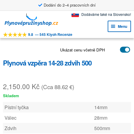
Dodání do 2–4 pracovních dní
Přeskočit
Přejít
Dodáváme také na Slovensko!
na
k
Menu
navigaci
obsahu
9.8
—
545 Kiyoh Recenze
webu
Expa
NÁSTROJE
child
Expa
Ukázat cenu včetně DPH
PRODUKTY
menu
child
Plynová vzpěra 14-28 zdvih 500
APLIKACE
menu
Expa
ZÁKAZNICKÝ SERVIS
child
2,150.00
Kč
(Cca 88.62 €)
FAQ
menu
Skladem
Pístní tyčka
14mm
Válec
28mm
Zdvih
500mm