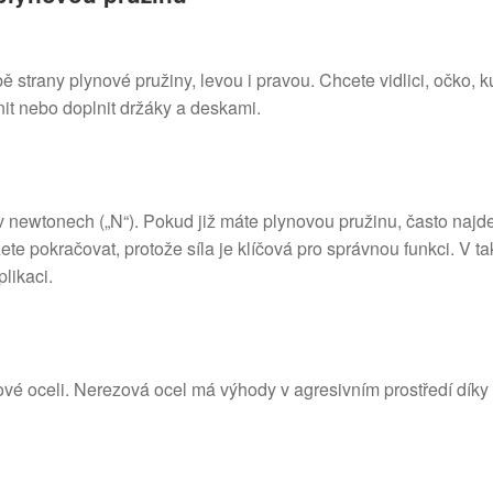
 strany plynové pružiny, levou i pravou. Chcete vidlici, očko, 
it nebo doplnit držáky a deskami.
 newtonech („N“). Pokud již máte plynovou pružinu, často najdet
e pokračovat, protože síla je klíčová pro správnou funkci. V t
likaci.
vé oceli. Nerezová ocel má výhody v agresivním prostředí díky le