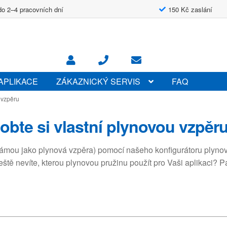
do 2–4 pracovních dní
150 Kč zaslání
APLIKACE
ZÁKAZNICKÝ SERVIS
FAQ
u vzpěru
obte si vlastní plynovou vzpěr
známou jako plynová vzpěra) pomocí našeho konfigurátoru plynov
 Ještě nevíte, kterou plynovou pružinu použít pro Vaši aplikaci? 