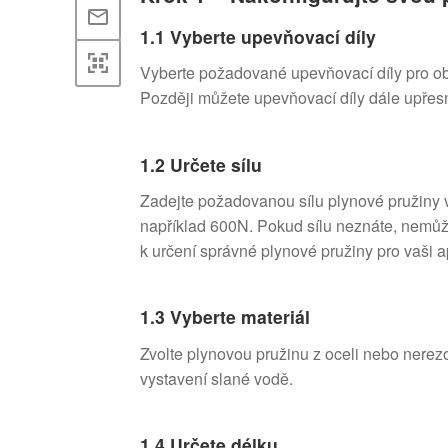
1.1 Vyberte upevňovací díly
Vyberte požadované upevňovací díly pro obě
Později můžete upevňovací díly dále upřesn
1.2 Určete sílu
Zadejte požadovanou sílu plynové pružiny v
například 600N. Pokud sílu neznáte, nemůžet
k určení správné plynové pružiny pro vaši ap
1.3 Vyberte materiál
Zvolte plynovou pružinu z oceli nebo nerezo
vystavení slané vodě.
1.4 Určete délku