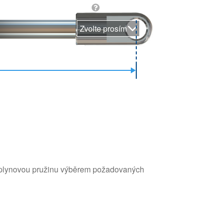
Zvolte prosím
e plynovou pružinu výběrem požadovaných