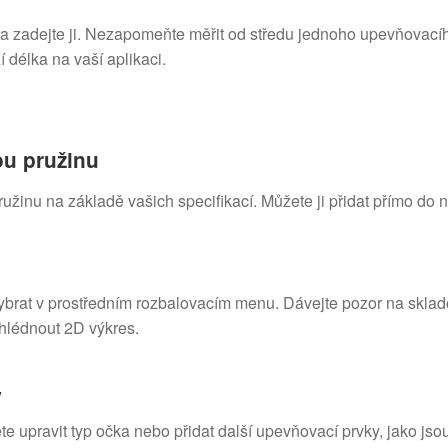
y a zadejte ji. Nezapomeňte měřit od středu jednoho upevňovac
 délka na vaší aplikaci.
ou pružinu
ružinu na základě vašich specifikací. Můžete ji přidat přímo do
ybrat v prostředním rozbalovacím menu. Dávejte pozor na sklad
hlédnout 2D výkres.
y
te upravit typ očka nebo přidat další upevňovací prvky, jako jso