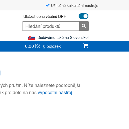
Užitečné kalkulační nástroje
Ukázat cenu včetně DPH
Search
for:
Dodáváme také na Slovensko!
0.00
Kč
0 položek
u
ých pružin. Níže naleznete podrobnější
Pak přejděte na náš
výpočetní nástroj
.