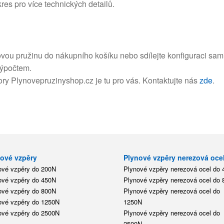
kres pro více technických detailů.
ovou pružinu do nákupního košíku nebo sdílejte konfiguraci sam
výpočtem.
y Plynovepruzinyshop.cz je tu pro vás. Kontaktujte nás
zde
.
ové vzpěry
Plynové vzpěry nerezová oce
ové vzpěry do 200N
Plynové vzpěry nerezová ocel do
ové vzpěry do 450N
Plynové vzpěry nerezová ocel do
ové vzpěry do 800N
Plynové vzpěry nerezová ocel do
ové vzpěry do 1250N
1250N
ové vzpěry do 2500N
Plynové vzpěry nerezová ocel do
2500N