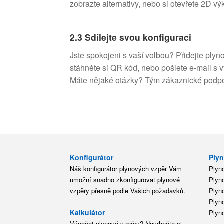
zobrazte alternativy, nebo si otevřete 2D vý
2.3 Sdílejte svou konfiguraci
Jste spokojeni s vaší volbou? Přidejte plyn
stáhněte si QR kód, nebo pošlete e-mail s 
Máte nějaké otázky? Tým zákaznické podpor
Konfigurátor
Plyn
Náš konfigurátor plynových vzpěr Vám
Plyn
umožní snadno zkonfigurovat plynové
Plyn
vzpěry přesně podle Vašich požadavků.
Plyn
Plyn
Kalkulátor
Plyn
Výpočet plynové vzpěry? Navrhněte si