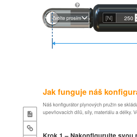
[N]
Zvolte prosím
Jak funguje náš konfigur
Náš konfigurátor plynových pružin se sklá
upevňovacích dílů, síly, materiálu a délky.
Krok 1 – Nakonfigurujte svou