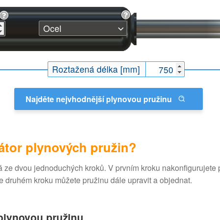
Roztažená délka [mm]
Najděte nejvhodnější plynovou pružinu
átor plynových pružin?
dá ze dvou jednoduchých kroků. V prvním kroku nakonfigurujet
 Ve druhém kroku můžete pružinu dále upravit a objednat.
 plynovou pružinu