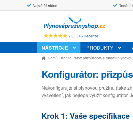
Největší sklad
Dodání 
Přeskočit
Přejít
na
k
navigaci
obsahu
-
9.8
545 Recenze
webu
NÁSTROJE
PRODUKTY
Domů
Konfigurátor: přizpůsobte si vlastní plynovo
Konfigurátor: přizpůs
Nakonfigurujte si plynovou pružinu (také 
vysvětlení, jak nejlépe využít konfigurátor.
Krok 1: Vaše specifikace