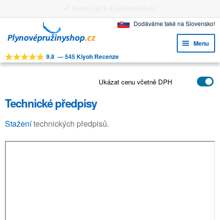
Dodání do 2–4 pracovních dní
Přeskočit
Přejít
Dodáváme také na Slovensko!
na
k
Menu
navigaci
obsahu
9.8
—
545 Kiyoh Recenze
webu
Expa
NÁSTROJE
child
Expa
Ukázat cenu včetně DPH
PRODUKTY
menu
child
Technické předpisy
APLIKACE
menu
Expa
ZÁKAZNICKÝ SERVIS
Stažení
technických předpisů.
child
FAQ
menu