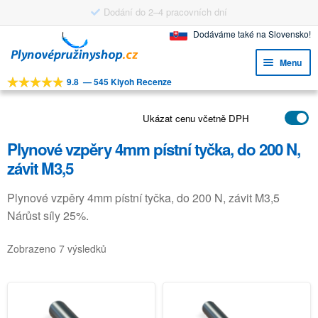
Dodání do 2–4 pracovních dní
Přeskočit
Přejít
Dodáváme také na Slovensko!
na
k
Menu
navigaci
obsahu
9.8
—
545 Kiyoh Recenze
webu
Expa
NÁSTROJE
child
Expa
Ukázat cenu včetně DPH
PRODUKTY
menu
child
Plynové vzpěry 4mm pístní tyčka, do 200 N,
APLIKACE
menu
závit M3,5
Expa
ZÁKAZNICKÝ SERVIS
child
Plynové vzpěry 4mm pístní tyčka, do 200 N, závit M3,5
FAQ
menu
Nárůst síly 25%.
Zobrazeno 7 výsledků