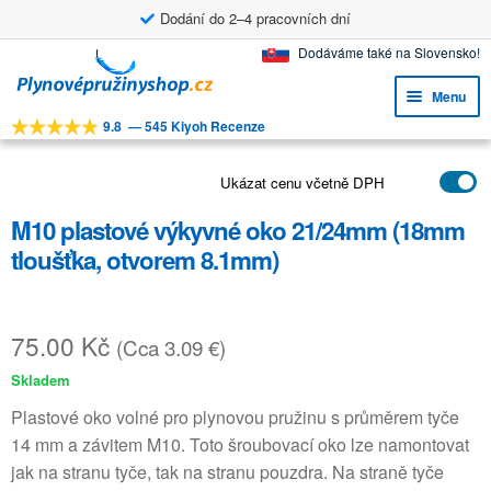
Dodání do 2–4 pracovních dní
Přeskočit
Přejít
Dodáváme také na Slovensko!
na
k
Menu
navigaci
obsahu
9.8
—
545 Kiyoh Recenze
webu
Expa
NÁSTROJE
child
Expa
Ukázat cenu včetně DPH
PRODUKTY
menu
child
M10 plastové výkyvné oko 21/24mm (18mm
APLIKACE
menu
tloušťka, otvorem 8.1mm)
Expa
ZÁKAZNICKÝ SERVIS
child
FAQ
menu
75.00
Kč
(Cca 3.09 €)
Skladem
Plastové oko volné pro plynovou pružinu s průměrem tyče
14 mm a závitem M10. Toto šroubovací oko lze namontovat
jak na stranu tyče, tak na stranu pouzdra. Na straně tyče