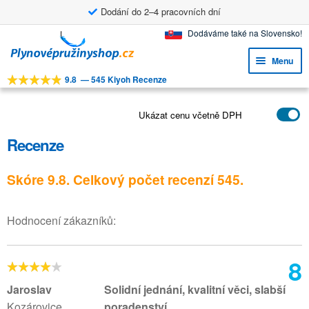
Dodání do 2–4 pracovních dní
Přeskočit
Přejít
Dodáváme také na Slovensko!
na
k
Menu
navigaci
obsahu
9.8
—
545 Kiyoh Recenze
webu
Expa
NÁSTROJE
child
Expa
Ukázat cenu včetně DPH
PRODUKTY
menu
child
Recenze
APLIKACE
menu
Expa
ZÁKAZNICKÝ SERVIS
Skóre 9.8. Celkový počet recenzí 545.
child
FAQ
menu
Hodnocení zákazníků:
8
Jaroslav
Solidní jednání, kvalitní věci, slabší
Kozárovice
poradenství