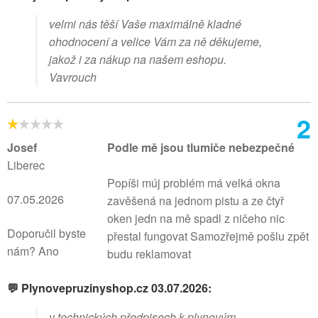
velmi nás těší Vaše maximálně kladné
ohodnocení a velice Vám za ně děkujeme,
jakož i za nákup na našem eshopu.
Vavrouch
2
Josef
Podle mě jsou tlumiče nebezpečné
Liberec
Popíši múj problém má velká okna
07.05.2026
zavěšená na jednom pistu a ze čtyř
oken jedn na mě spadl z ničeho nic
Doporučil byste
přestal fungovat Samozřejmě pošlu zpět
nám? Ano
budu reklamovat
💬 Plynovepruzinyshop.cz 03.07.2026:
v technických předpisech k plynovým