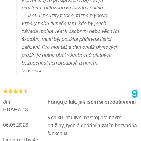
pružinám-přiloženo ke každé zásilce :
... Jsou-li použity tlačné, tažné plynové
vzpěry nebo tlumiče tam, kde by jejich
závada mohla vést k osobním nebo věcným
škodám, musí být použita přídavná jistící
zařízení. Pro montáž a demontáž plynových
pružin je nutno dbát všeobecně platných
bezpečnostních předpisů a norem.
Vavrouch
9
Jiří
Funguje tak, jak jsem si predstavoval
PRAHA 13
Vcelku intuitivní nástroj pro návrh
06.05.2026
pružiny, rychlé dodání a zatím bezvadná
funkcnist
Doporučil byste