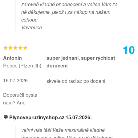
zároveň kladné ohodnocení a velice Vám za
ně děkujeme, jakož i za nákup na našem
eshopu.
Vavrouch
10
Antonín
super jednani, super rychlost
Řenče (Plzeň-jih)
doruceni
15.07.2026
skvele od rad az po dodani
Doporučil byste
nám? Ano
💬 Plynovepruzinyshop.cz 15.07.2026:
velmi nás těší Vaše maximálně kladné
ohodnocení a velice Vám za ně děkujeme,