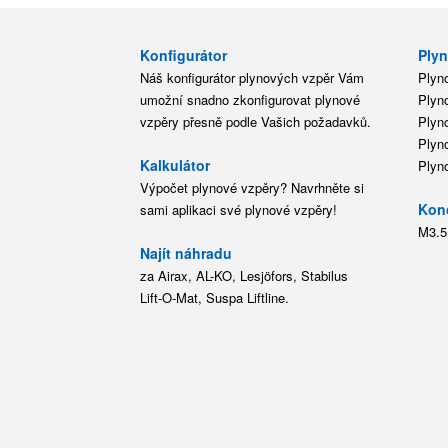
Konfigurátor
Plyn
Náš konfigurátor plynových vzpěr Vám
Plyn
umožní snadno zkonfigurovat plynové
Plyn
vzpěry přesně podle Vašich požadavků.
Plyn
Plyn
Kalkulátor
Plyn
Výpočet plynové vzpěry? Navrhněte si
Kon
sami aplikaci své plynové vzpěry!
M3.5
Najít náhradu
za Airax, AL-KO, Lesjöfors, Stabilus
Lift-O-Mat, Suspa Liftline.