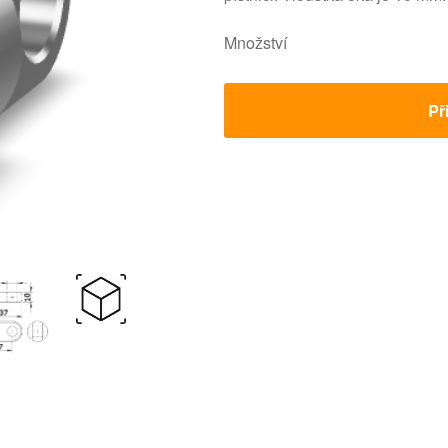
Množství
Př