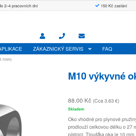
do 2–4 pracovních dní
150 Kč zaslání
APLIKACE
ZÁKAZNICKÝ SERVIS
FAQ
10.1mm)
M10 výkyvné o
88.00
Kč
(Cca 3.63 €)
Skladem
Oko vhodné pro plynové pružin
prodlouží celkovou délku o 27 m
pístnici. Tloušťka oka je 10 mm.