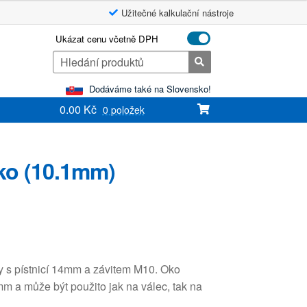
Užitečné kalkulační nástroje
Ukázat cenu včetně DPH
Search
for:
Dodáváme také na Slovensko!
0.00
Kč
0 položek
ko (10.1mm)
y s pístnicí 14mm a závitem M10. Oko
m a může být použito jak na válec, tak na