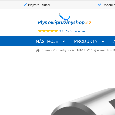
Největší sklad
Dodání 
Přeskočit
Přejít
na
k
navigaci
obsahu
-
9.8
545 Recenze
webu
NÁSTROJE
PRODUKTY
Domů
Koncovky
závit M10
M10 výkyvné oko (