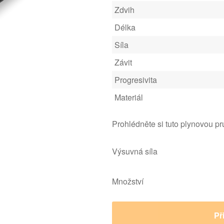
Zdvih
Délka
Síla
Závit
Progresivita
Materiál
Prohlédněte si tuto plynovou p
Výsuvná síla
Množství
Př