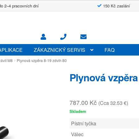
do 2–4 pracovních dní
150 Kč zaslání
APLIKACE
ZÁKAZNICKÝ SERVIS
FAQ
závit M8
Plynová vzpěra 8-19 zdvih 80
Plynová vzpěra 
787.00
Kč
(Cca 32.53 €)
Skladem
Pístní tyčka
Válec