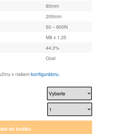
80mm
205mm
50 – 800N
M8 x 1.25
44.3%
Ocel
ružinu v našem
konfigurátoru
.
idat do košíku