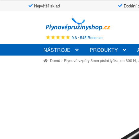
Největší sklad
Dodání 
Přeskočit
Přejít
na
k
navigaci
obsahu
-
9.8
545 Recenze
webu
NÁSTROJE
PRODUKTY
Domů
Plynové vzpěry 8mm pístní tyčka, do 800 N, 