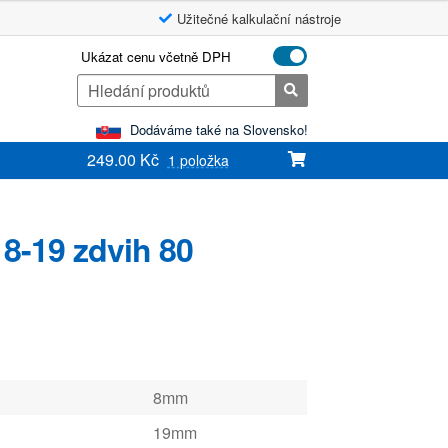
Užitečné kalkulační nástroje
Ukázat cenu včetně DPH
Search
for:
Dodáváme také na Slovensko!
249.00
Kč
1 položka
8-19 zdvih 80
8mm
19mm