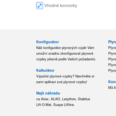
Vhodné koncovky
Konfigurátor
Plyn
Náš konfigurátor plynových vzpěr Vám
Plyn
umožní snadno zkonfigurovat plynové
Plyn
vzpěry přesně podle Vašich požadavků.
Plyn
Plyn
Kalkulátor
Plyn
Výpočet plynové vzpěry? Navrhněte si
Kon
sami aplikaci své plynové vzpěry!
M3.5
Najít náhradu
za Airax, AL-KO, Lesjöfors, Stabilus
Lift-O-Mat, Suspa Liftline.