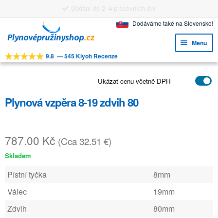
Dodání do 2–4 pracovních dní
Přeskočit
Přejít
Dodáváme také na Slovensko!
na
k
Menu
navigaci
obsahu
9.8
—
545 Kiyoh Recenze
webu
Expa
NÁSTROJE
child
Expa
Ukázat cenu včetně DPH
PRODUKTY
menu
child
Plynová vzpěra 8-19 zdvih 80
APLIKACE
menu
Expa
ZÁKAZNICKÝ SERVIS
child
787.00
Kč
(Cca 32.51 €)
FAQ
menu
Skladem
Pístní tyčka
8mm
Válec
19mm
Zdvih
80mm