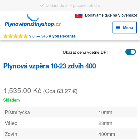
Dodání do 2–4 pracovních dní
Přeskočit
Přejít
Dodáváme také na Slovensko!
na
k
Menu
navigaci
obsahu
9.8
—
545 Kiyoh Recenze
webu
Expa
NÁSTROJE
child
Expa
Ukázat cenu včetně DPH
PRODUKTY
menu
child
Plynová vzpěra 10-23 zdvih 400
APLIKACE
menu
Expa
ZÁKAZNICKÝ SERVIS
child
1,535.00
Kč
(Cca 63.27 €)
FAQ
menu
Skladem
Pístní tyčka
10mm
Válec
23mm
Zdvih
400mm