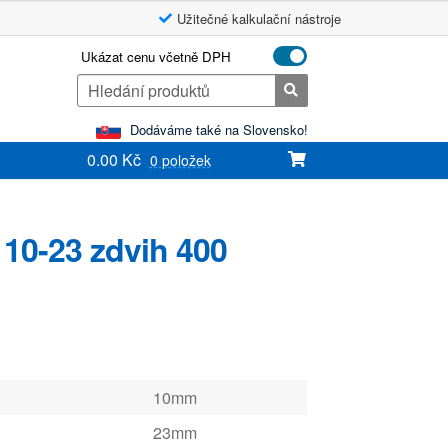
Užitečné kalkulační nástroje
Ukázat cenu včetně DPH
Search
for:
Dodáváme také na Slovensko!
0.00
Kč
0 položek
 10-23 zdvih 400
10mm
23mm