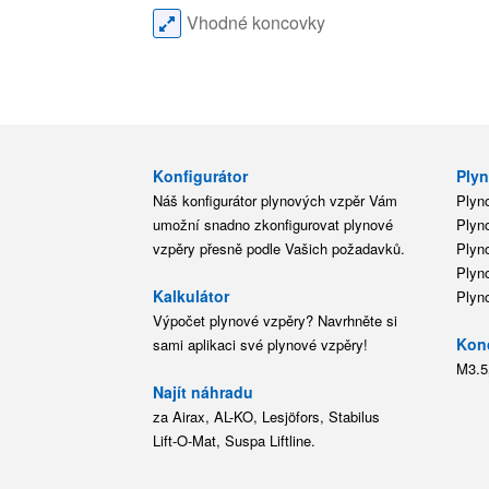
Vhodné koncovky
Konfigurátor
Plyn
Náš konfigurátor plynových vzpěr Vám
Plyn
umožní snadno zkonfigurovat plynové
Plyn
vzpěry přesně podle Vašich požadavků.
Plyn
Plyn
Kalkulátor
Plyn
Výpočet plynové vzpěry? Navrhněte si
Kon
sami aplikaci své plynové vzpěry!
M3.5
Najít náhradu
za Airax, AL-KO, Lesjöfors, Stabilus
Lift-O-Mat, Suspa Liftline.