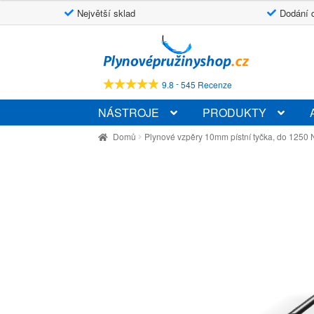
Největší sklad
Dodání 
Přeskočit
Přejít
na
k
navigaci
obsahu
-
9.8
545 Recenze
webu
NÁSTROJE
PRODUKTY
Domů
Plynové vzpěry 10mm pístní tyčka, do 1250 N