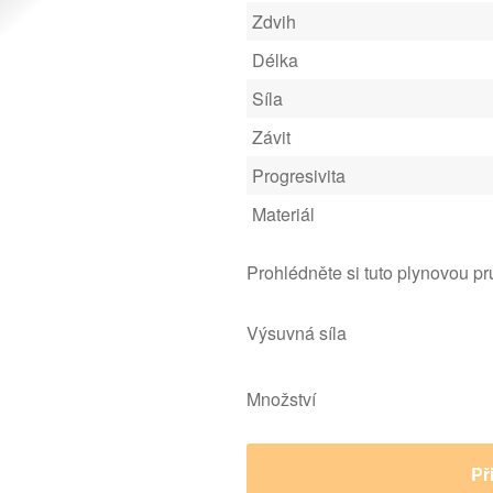
Zdvih
Délka
Síla
Závit
Progresivita
Materiál
Prohlédněte si tuto plynovou p
Výsuvná síla
Množství
Př