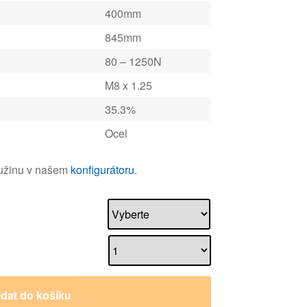
400mm
845mm
80 – 1250N
M8 x 1.25
35.3%
Ocel
ružinu v našem
konfigurátoru
.
idat do košíku