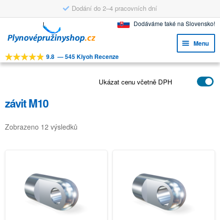
Dodání do 2–4 pracovních dní
Přeskočit
Přejít
Dodáváme také na Slovensko!
na
k
Menu
navigaci
obsahu
9.8
—
545 Kiyoh Recenze
webu
Expa
NÁSTROJE
child
Expa
Ukázat cenu včetně DPH
PRODUKTY
menu
child
závit M10
APLIKACE
menu
Expa
ZÁKAZNICKÝ SERVIS
Zobrazeno 12 výsledků
child
FAQ
menu