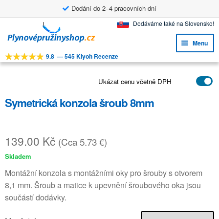
Dodání do 2–4 pracovních dní
Přeskočit
Přejít
Dodáváme také na Slovensko!
na
k
Menu
navigaci
obsahu
9.8
—
545 Kiyoh Recenze
webu
Expa
NÁSTROJE
child
Expa
Ukázat cenu včetně DPH
PRODUKTY
menu
child
Symetrická konzola šroub 8mm
APLIKACE
menu
Expa
ZÁKAZNICKÝ SERVIS
child
139.00
Kč
(Cca 5.73 €)
FAQ
menu
Skladem
Montážní konzola s montážními oky pro šrouby s otvorem
8,1 mm. Šroub a matice k upevnění šroubového oka jsou
součástí dodávky.