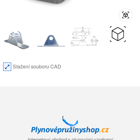
Stažení souboru CAD
Internetový obchod s plynovými vzpěrami