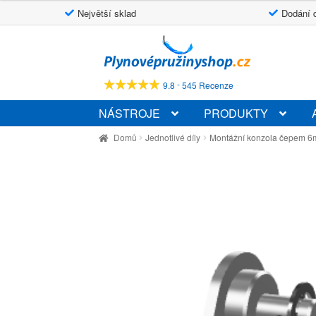
Největší sklad
Dodání 
Přeskočit
Přejít
na
k
navigaci
obsahu
-
9.8
545 Recenze
webu
NÁSTROJE
PRODUKTY
Domů
Jednotlivé díly
Montážní konzola čepem 6