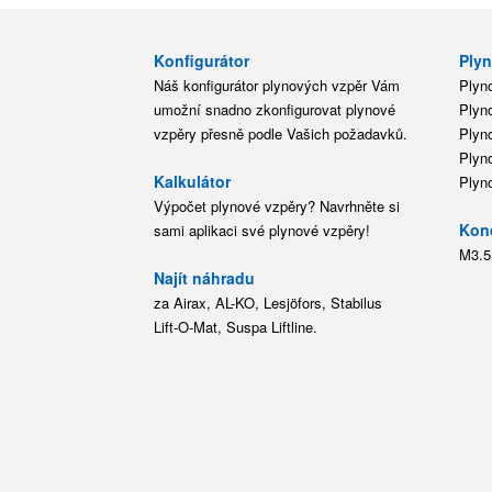
Konfigurátor
Plyn
Náš konfigurátor plynových vzpěr Vám
Plyn
umožní snadno zkonfigurovat plynové
Plyn
vzpěry přesně podle Vašich požadavků.
Plyn
Plyn
Kalkulátor
Plyn
Výpočet plynové vzpěry? Navrhněte si
Kon
sami aplikaci své plynové vzpěry!
M3.5
Najít náhradu
za Airax, AL-KO, Lesjöfors, Stabilus
Lift-O-Mat, Suspa Liftline.