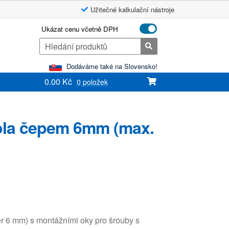
Užitečné kalkulační nástroje
Ukázat cenu včetně DPH
Search
for:
Dodáváme také na Slovensko!
0.00
Kč
0 položek
ola čepem 6mm (max.
r 6 mm) s montážními oky pro šrouby s