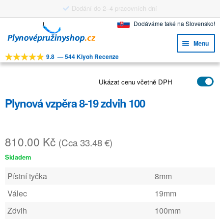
Dodání do 2–4 pracovních dní
Přeskočit
Přejít
Dodáváme také na Slovensko!
na
k
Menu
navigaci
obsahu
9.8
—
544 Kiyoh Recenze
webu
Expa
NÁSTROJE
child
Expa
Ukázat cenu včetně DPH
PRODUKTY
menu
child
Plynová vzpěra 8-19 zdvih 100
APLIKACE
menu
Expa
ZÁKAZNICKÝ SERVIS
child
810.00
Kč
(Cca 33.48 €)
FAQ
menu
Skladem
Pístní tyčka
8mm
Válec
19mm
Zdvih
100mm