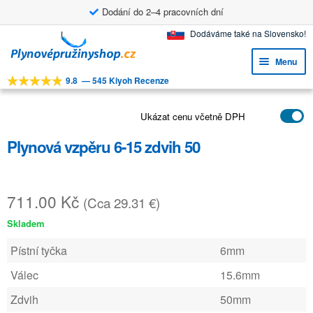
Dodání do 2–4 pracovních dní
Přeskočit
Přejít
Dodáváme také na Slovensko!
na
k
Menu
navigaci
obsahu
9.8
—
545 Kiyoh Recenze
webu
Expa
NÁSTROJE
child
Expa
Ukázat cenu včetně DPH
PRODUKTY
menu
child
Plynová vzpěru 6-15 zdvih 50
APLIKACE
menu
Expa
ZÁKAZNICKÝ SERVIS
child
711.00
Kč
(Cca 29.31 €)
FAQ
menu
Skladem
Pístní tyčka
6mm
Válec
15.6mm
Zdvih
50mm