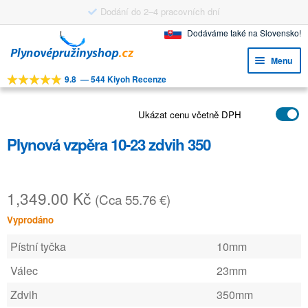
Dodání do 2–4 pracovních dní
Přeskočit
Přejít
Dodáváme také na Slovensko!
na
k
Menu
navigaci
obsahu
9.8
—
544 Kiyoh Recenze
webu
Expa
NÁSTROJE
child
Expa
Ukázat cenu včetně DPH
PRODUKTY
menu
child
Plynová vzpěra 10-23 zdvih 350
APLIKACE
menu
Expa
ZÁKAZNICKÝ SERVIS
child
1,349.00
Kč
(Cca 55.76 €)
FAQ
menu
Vyprodáno
Pístní tyčka
10mm
Válec
23mm
Zdvih
350mm