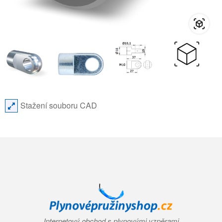
Stažení souboru CAD
Internetový obchod s plynovými vzpěrami