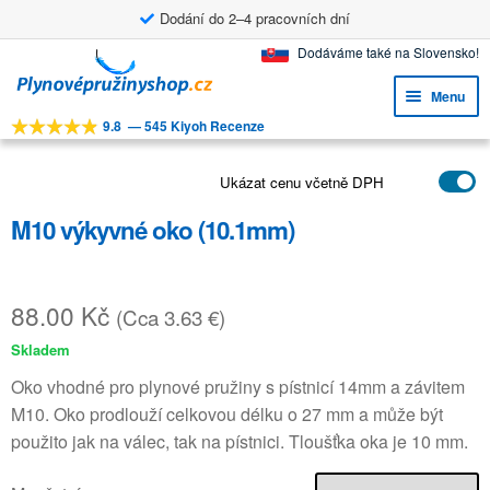
Dodání do 2–4 pracovních dní
Přeskočit
Přejít
Dodáváme také na Slovensko!
na
k
Menu
navigaci
obsahu
9.8
—
545 Kiyoh Recenze
webu
Expa
NÁSTROJE
child
Expa
Ukázat cenu včetně DPH
PRODUKTY
menu
child
M10 výkyvné oko (10.1mm)
APLIKACE
menu
Expa
ZÁKAZNICKÝ SERVIS
child
88.00
Kč
(Cca 3.63 €)
FAQ
menu
Skladem
Oko vhodné pro plynové pružiny s pístnicí 14mm a závitem
M10. Oko prodlouží celkovou délku o 27 mm a může být
použito jak na válec, tak na pístnici. Tloušťka oka je 10 mm.