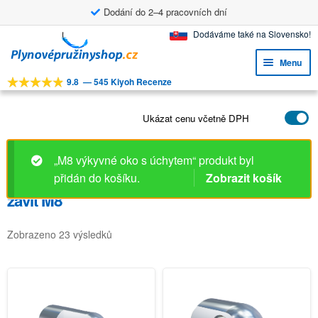
Dodání do 2–4 pracovních dní
Přeskočit
Přejít
Dodáváme také na Slovensko!
na
k
Menu
navigaci
obsahu
9.8
—
545 Kiyoh Recenze
webu
Expa
NÁSTROJE
child
Expa
Ukázat cenu včetně DPH
PRODUKTY
menu
child
APLIKACE
menu
„M8 výkyvné oko s úchytem“ produkt byl
Expa
ZÁKAZNICKÝ SERVIS
přidán do košíku.
Zobrazit košík
child
závit M8
FAQ
menu
Zobrazeno 23 výsledků