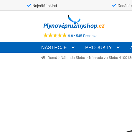
Největší sklad
Dodání 
Přeskočit
Přejít
na
k
navigaci
obsahu
-
9.8
545 Recenze
webu
NÁSTROJE
PRODUKTY
Domů
Náhrada Stobo
Náhrada za Stobo 410013