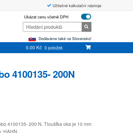
Užitečné kalkulační nástroje
Ukázat cenu včetně DPH
Search
for:
Dodáváme také na Slovensko!
0.00
Kč
0 položek
bo 4100135- 200N
obo 4100135- 200 N. Tloušťka oka je 10 mm
ka: HAHN.