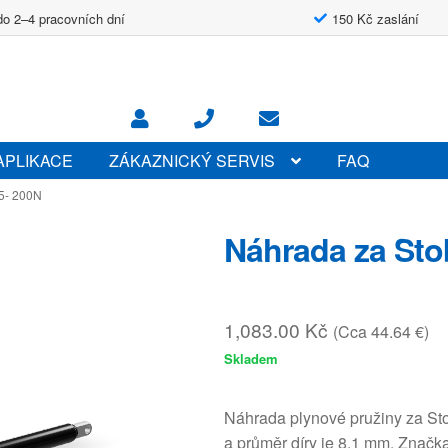
do 2–4 pracovních dní
150 Kč zaslání
APLIKACE
ZÁKAZNICKÝ SERVIS
FAQ
5- 200N
Náhrada za Sto
1,083.00
Kč
(Cca 44.64 €)
Skladem
Náhrada plynové pružiny za St
a průměr díry je 8.1 mm. Znač