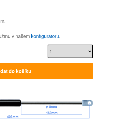
mm.
ružinu v našem
konfigurátoru
.
idat do košíku