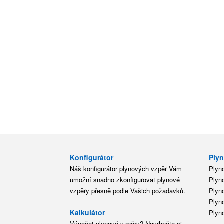
Konfigurátor
Plyn
Náš konfigurátor plynových vzpěr Vám
Plyn
umožní snadno zkonfigurovat plynové
Plyn
vzpěry přesně podle Vašich požadavků.
Plyn
Plyn
Kalkulátor
Plyn
Výpočet plynové vzpěry? Navrhněte si