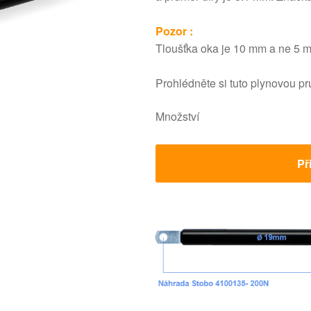
Pozor :
Tloušťka oka je 10 mm a ne 5 
Prohlédněte si tuto plynovou p
Množství
Př