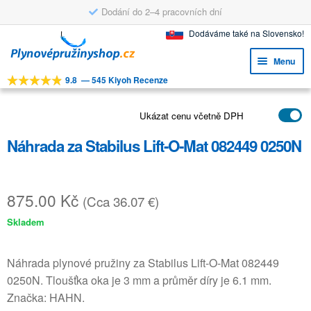
Dodání do 2–4 pracovních dní
Přeskočit
Přejít
Dodáváme také na Slovensko!
na
k
Menu
navigaci
obsahu
9.8
—
545 Kiyoh Recenze
webu
Expa
NÁSTROJE
child
Expa
Ukázat cenu včetně DPH
PRODUKTY
menu
child
Náhrada za Stabilus Lift-O-Mat 082449 0250N
APLIKACE
menu
Expa
ZÁKAZNICKÝ SERVIS
child
875.00
Kč
(Cca 36.07 €)
FAQ
menu
Skladem
Náhrada plynové pružiny za Stabilus Lift-O-Mat 082449
0250N. Tloušťka oka je 3 mm a průměr díry je 6.1 mm.
Značka: HAHN.