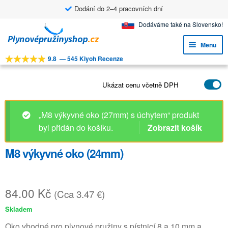
Dodání do 2–4 pracovních dní
Přeskočit
Přejít
Dodáváme také na Slovensko!
na
k
Menu
navigaci
obsahu
9.8
—
545 Kiyoh Recenze
webu
Expa
NÁSTROJE
child
Expa
Ukázat cenu včetně DPH
PRODUKTY
menu
child
M8 výkyvné oko (24mm)
APLIKACE
menu
Expa
ZÁKAZNICKÝ SERVIS
child
84.00
Kč
(Cca 3.47 €)
FAQ
menu
Skladem
Oko vhodné pro plynové pružiny s pístnicí 8 a 10 mm a
závitem M8. Oko prodlouží celkovou délku o 24 mm a může
být použito jak na válec, tak na pístnici. Tloušťka oka je 5
mm.