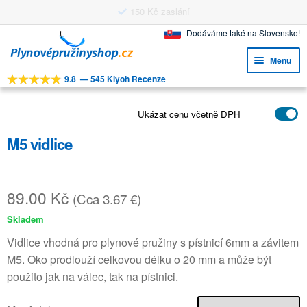
150 Kč zaslání
Přeskočit
Přejít
Dodáváme také na Slovensko!
na
k
Menu
navigaci
obsahu
9.8
—
545 Kiyoh Recenze
webu
Expa
NÁSTROJE
child
Expa
Ukázat cenu včetně DPH
PRODUKTY
menu
child
M5 vidlice
APLIKACE
menu
Expa
ZÁKAZNICKÝ SERVIS
child
89.00
Kč
(Cca 3.67 €)
FAQ
menu
Skladem
Vidlice vhodná pro plynové pružiny s pístnicí 6mm a závitem
M5. Oko prodlouží celkovou délku o 20 mm a může být
použito jak na válec, tak na pístnici.