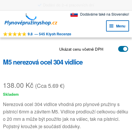
150 Kč zaslání
Přeskočit
Přejít
Dodáváme také na Slovensko!
na
k
Menu
navigaci
obsahu
9.8
—
545 Kiyoh Recenze
webu
Expa
NÁSTROJE
child
Expa
Ukázat cenu včetně DPH
PRODUKTY
menu
child
M5 nerezová ocel 304 vidlice
APLIKACE
menu
Expa
ZÁKAZNICKÝ SERVIS
child
138.00
Kč
(Cca 5.69 €)
FAQ
menu
Skladem
Nerezová ocel 304 vidlice vhodná pro plynové pružiny s
pístnicí 6mm a závitem M5. Vidlice prodlouží celkovou délku
o 20 mm a může být použito jak na válec, tak na pístnici.
Pojistný kroužek je součástí dodávky.