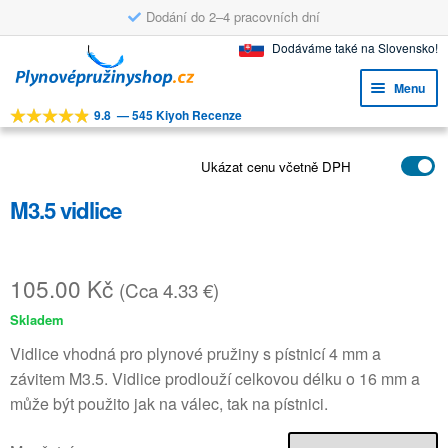
Dodání do 2–4 pracovních dní
Přeskočit
Přejít
Dodáváme také na Slovensko!
na
k
Menu
navigaci
obsahu
9.8
—
545 Kiyoh Recenze
webu
Expa
NÁSTROJE
child
Expa
Ukázat cenu včetně DPH
PRODUKTY
menu
child
M3.5 vidlice
APLIKACE
menu
Expa
ZÁKAZNICKÝ SERVIS
child
105.00
Kč
(Cca 4.33 €)
FAQ
menu
Skladem
Vidlice vhodná pro plynové pružiny s pístnicí 4 mm a
závitem M3.5. Vidlice prodlouží celkovou délku o 16 mm a
může být použito jak na válec, tak na pístnici.