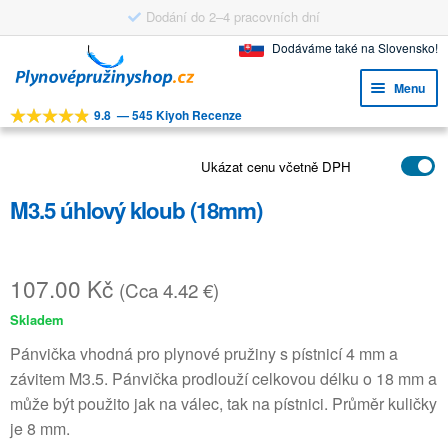
Dodání do 2–4 pracovních dní
Přeskočit
Přejít
Dodáváme také na Slovensko!
na
k
Menu
navigaci
obsahu
9.8
—
545 Kiyoh Recenze
webu
Expa
NÁSTROJE
child
Expa
Ukázat cenu včetně DPH
PRODUKTY
menu
child
M3.5 úhlový kloub (18mm)
APLIKACE
menu
Expa
ZÁKAZNICKÝ SERVIS
child
107.00
Kč
(Cca 4.42 €)
FAQ
menu
Skladem
Pánvička vhodná pro plynové pružiny s pístnicí 4 mm a
závitem M3.5. Pánvička prodlouží celkovou délku o 18 mm a
může být použito jak na válec, tak na pístnici. Průměr kuličky
je 8 mm.