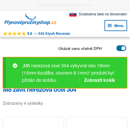
Dodání do 2–4 pracovních dní
Přeskočit
Přejít
Dodáváme také na Slovensko!
na
k
Menu
navigaci
obsahu
9.8
—
545 Kiyoh Recenze
webu
Expa
NÁSTROJE
child
Expa
Ukázat cenu včetně DPH
PRODUKTY
menu
child
APLIKACE
menu
„M8 nerezová ocel 304 výkyvné oko 19mm
Expa
ZÁKAZNICKÝ SERVIS
(10mm tloušťka, otvorem 8.1mm)“ produkt byl
child
přidán do košíku.
Zobrazit košík
FAQ
menu
M8 závit nerezová ocel 304
Zobrazeny 4 výsledky