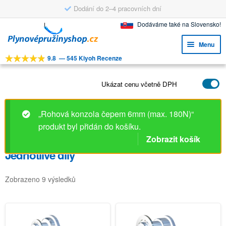
Dodání do 2–4 pracovních dní
Přeskočit
Přejít
Dodáváme také na Slovensko!
na
k
Menu
navigaci
obsahu
9.8
—
545 Kiyoh Recenze
webu
Expa
NÁSTROJE
child
Expa
Ukázat cenu včetně DPH
PRODUKTY
menu
child
APLIKACE
menu
„Rohová konzola čepem 6mm (max. 180N)“
Expa
ZÁKAZNICKÝ SERVIS
produkt byl přidán do košíku.
child
Zobrazit košík
FAQ
menu
Jednotlivé díly
Zobrazeno 9 výsledků